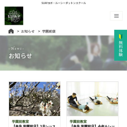
SUAYヨガ・ルーシーダットンスクール
お知らせ
学園前店
無料体験
-News-
お知らせ
学園前教室
学園前教室
【奈良 学園前店】3月レッス
【奈良 学園前店】今年もレッ