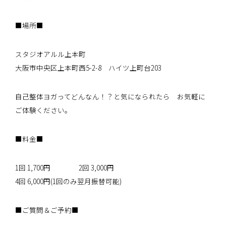
■場所■
スタジオアルル上本町
大阪市中央区上本町西5-2-8 ハイツ上町台203
自己整体ヨガってどんなん！？と気になられたら お気軽に
ご体験ください。
■料金■
1回 1,700円 2回 3,000円
4回 6,000円(1回のみ翌月振替可能)
■ご質問＆ご予約■